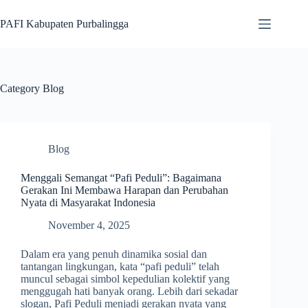
Skip
to
PAFI Kabupaten Purbalingga
content
Category
Blog
Blog
Menggali Semangat “Pafi Peduli”: Bagaimana
Gerakan Ini Membawa Harapan dan Perubahan
Nyata di Masyarakat Indonesia
November 4, 2025
Dalam era yang penuh dinamika sosial dan
tantangan lingkungan, kata “pafi peduli” telah
muncul sebagai simbol kepedulian kolektif yang
menggugah hati banyak orang. Lebih dari sekadar
slogan, Pafi Peduli menjadi gerakan nyata yang