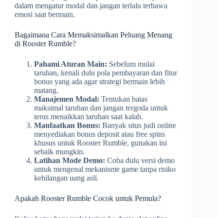
dalam mengatur modal dan jangan terlalu terbawa
emosi saat bermain.
Bagaimana Cara Memaksimalkan Peluang Menang
di Rooster Rumble?
Pahami Aturan Main:
Sebelum mulai
taruhan, kenali dulu pola pembayaran dan fitur
bonus yang ada agar strategi bermain lebih
matang.
Manajemen Modal:
Tentukan batas
maksimal taruhan dan jangan tergoda untuk
terus menaikkan taruhan saat kalah.
Manfaatkan Bonus:
Banyak situs judi online
menyediakan bonus deposit atau free spins
khusus untuk Rooster Rumble, gunakan ini
sebaik mungkin.
Latihan Mode Demo:
Coba dulu versi demo
untuk mengenal mekanisme game tanpa risiko
kehilangan uang asli.
Apakah Rooster Rumble Cocok untuk Pemula?