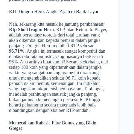
RTP Dragon Hero: Angka Ajaib di Balik Layar
Nah, sekarang kita masuk ke jantung pembahasan:
Rtp Slot Dragon Hero
. RTP, atau Return to Player,
adalah persentase teoretis dari total taruhan yang
akan dikembalikan kepada pemain dalam jangka
panjang. Dragon Hero memiliki RTP sebesar
96.71%
. Angka ini termasuk sangat kompetitif dan
di atas rata-rata industri, yang biasanya berkisar di
96%. Apa artinya buat kamu? Secara sederhana, dari
setiap 100 koin yang dipertaruhkan dalam jangka
waktu yang sangat panjang, game ini dirancang
untuk mengembalikan sekitar 96.71 koin kepada
pemain dalam bentuk kemenangan. Ini indikator
yang bagus untuk potensi pembayaran. Tapi ingat,
ini adalah perhitungan statistik jangka panjang,
bukan jaminan kemenangan per sesi. RTP tinggi
berarti peluangmu secara matematis lebih baik
dibandingkan dengan slot ber-RTP rendah.
Memecahkan Rahasia Fitur Bonus yang Bikin
Greget