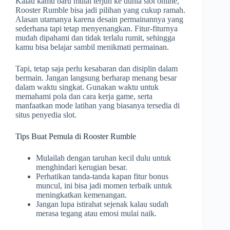
Kalau kamu baru mulai terjun ke dunia slot online,
Rooster Rumble bisa jadi pilihan yang cukup ramah.
Alasan utamanya karena desain permainannya yang
sederhana tapi tetap menyenangkan. Fitur-fiturnya
mudah dipahami dan tidak terlalu rumit, sehingga
kamu bisa belajar sambil menikmati permainan.
Tapi, tetap saja perlu kesabaran dan disiplin dalam
bermain. Jangan langsung berharap menang besar
dalam waktu singkat. Gunakan waktu untuk
memahami pola dan cara kerja game, serta
manfaatkan mode latihan yang biasanya tersedia di
situs penyedia slot.
Tips Buat Pemula di Rooster Rumble
Mulailah dengan taruhan kecil dulu untuk
menghindari kerugian besar.
Perhatikan tanda-tanda kapan fitur bonus
muncul, ini bisa jadi momen terbaik untuk
meningkatkan kemenangan.
Jangan lupa istirahat sejenak kalau sudah
merasa tegang atau emosi mulai naik.