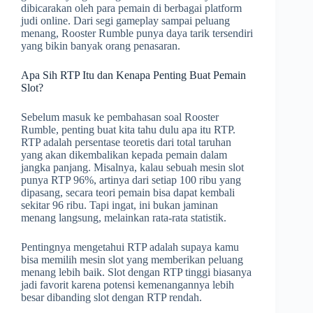
dibicarakan oleh para pemain di berbagai platform
judi online. Dari segi gameplay sampai peluang
menang, Rooster Rumble punya daya tarik tersendiri
yang bikin banyak orang penasaran.
Apa Sih RTP Itu dan Kenapa Penting Buat Pemain
Slot?
Sebelum masuk ke pembahasan soal Rooster
Rumble, penting buat kita tahu dulu apa itu RTP.
RTP adalah persentase teoretis dari total taruhan
yang akan dikembalikan kepada pemain dalam
jangka panjang. Misalnya, kalau sebuah mesin slot
punya RTP 96%, artinya dari setiap 100 ribu yang
dipasang, secara teori pemain bisa dapat kembali
sekitar 96 ribu. Tapi ingat, ini bukan jaminan
menang langsung, melainkan rata-rata statistik.
Pentingnya mengetahui RTP adalah supaya kamu
bisa memilih mesin slot yang memberikan peluang
menang lebih baik. Slot dengan RTP tinggi biasanya
jadi favorit karena potensi kemenangannya lebih
besar dibanding slot dengan RTP rendah.