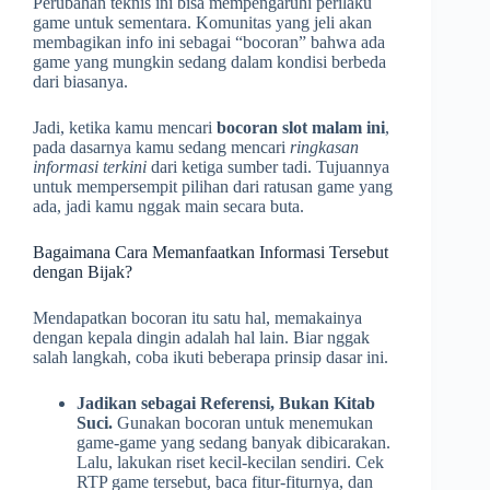
Perubahan teknis ini bisa mempengaruhi perilaku
game untuk sementara. Komunitas yang jeli akan
membagikan info ini sebagai “bocoran” bahwa ada
game yang mungkin sedang dalam kondisi berbeda
dari biasanya.
Jadi, ketika kamu mencari
bocoran slot malam ini
,
pada dasarnya kamu sedang mencari
ringkasan
informasi terkini
dari ketiga sumber tadi. Tujuannya
untuk mempersempit pilihan dari ratusan game yang
ada, jadi kamu nggak main secara buta.
Bagaimana Cara Memanfaatkan Informasi Tersebut
dengan Bijak?
Mendapatkan bocoran itu satu hal, memakainya
dengan kepala dingin adalah hal lain. Biar nggak
salah langkah, coba ikuti beberapa prinsip dasar ini.
Jadikan sebagai Referensi, Bukan Kitab
Suci.
Gunakan bocoran untuk menemukan
game-game yang sedang banyak dibicarakan.
Lalu, lakukan riset kecil-kecilan sendiri. Cek
RTP game tersebut, baca fitur-fiturnya, dan