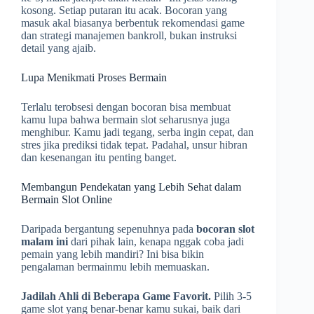
kosong. Setiap putaran itu acak. Bocoran yang
masuk akal biasanya berbentuk rekomendasi game
dan strategi manajemen bankroll, bukan instruksi
detail yang ajaib.
Lupa Menikmati Proses Bermain
Terlalu terobsesi dengan bocoran bisa membuat
kamu lupa bahwa bermain slot seharusnya juga
menghibur. Kamu jadi tegang, serba ingin cepat, dan
stres jika prediksi tidak tepat. Padahal, unsur hibran
dan kesenangan itu penting banget.
Membangun Pendekatan yang Lebih Sehat dalam
Bermain Slot Online
Daripada bergantung sepenuhnya pada
bocoran slot
malam ini
dari pihak lain, kenapa nggak coba jadi
pemain yang lebih mandiri? Ini bisa bikin
pengalaman bermainmu lebih memuaskan.
Jadilah Ahli di Beberapa Game Favorit.
Pilih 3-5
game slot yang benar-benar kamu sukai, baik dari