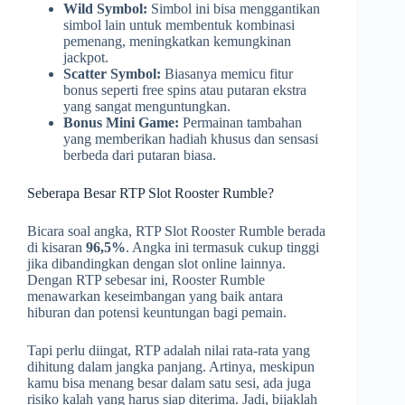
Wild Symbol:
Simbol ini bisa menggantikan
simbol lain untuk membentuk kombinasi
pemenang, meningkatkan kemungkinan
jackpot.
Scatter Symbol:
Biasanya memicu fitur
bonus seperti free spins atau putaran ekstra
yang sangat menguntungkan.
Bonus Mini Game:
Permainan tambahan
yang memberikan hadiah khusus dan sensasi
berbeda dari putaran biasa.
Seberapa Besar RTP Slot Rooster Rumble?
Bicara soal angka, RTP Slot Rooster Rumble berada
di kisaran
96,5%
. Angka ini termasuk cukup tinggi
jika dibandingkan dengan slot online lainnya.
Dengan RTP sebesar ini, Rooster Rumble
menawarkan keseimbangan yang baik antara
hiburan dan potensi keuntungan bagi pemain.
Tapi perlu diingat, RTP adalah nilai rata-rata yang
dihitung dalam jangka panjang. Artinya, meskipun
kamu bisa menang besar dalam satu sesi, ada juga
risiko kalah yang harus siap diterima. Jadi, bijaklah