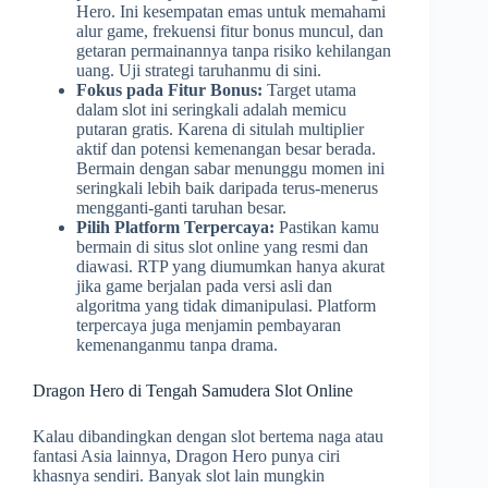
Hero. Ini kesempatan emas untuk memahami
alur game, frekuensi fitur bonus muncul, dan
getaran permainannya tanpa risiko kehilangan
uang. Uji strategi taruhanmu di sini.
Fokus pada Fitur Bonus:
Target utama
dalam slot ini seringkali adalah memicu
putaran gratis. Karena di situlah multiplier
aktif dan potensi kemenangan besar berada.
Bermain dengan sabar menunggu momen ini
seringkali lebih baik daripada terus-menerus
mengganti-ganti taruhan besar.
Pilih Platform Terpercaya:
Pastikan kamu
bermain di situs slot online yang resmi dan
diawasi. RTP yang diumumkan hanya akurat
jika game berjalan pada versi asli dan
algoritma yang tidak dimanipulasi. Platform
terpercaya juga menjamin pembayaran
kemenanganmu tanpa drama.
Dragon Hero di Tengah Samudera Slot Online
Kalau dibandingkan dengan slot bertema naga atau
fantasi Asia lainnya, Dragon Hero punya ciri
khasnya sendiri. Banyak slot lain mungkin