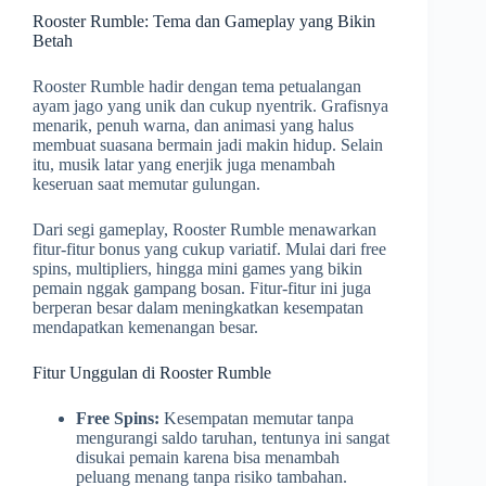
Rooster Rumble: Tema dan Gameplay yang Bikin
Betah
Rooster Rumble hadir dengan tema petualangan
ayam jago yang unik dan cukup nyentrik. Grafisnya
menarik, penuh warna, dan animasi yang halus
membuat suasana bermain jadi makin hidup. Selain
itu, musik latar yang enerjik juga menambah
keseruan saat memutar gulungan.
Dari segi gameplay, Rooster Rumble menawarkan
fitur-fitur bonus yang cukup variatif. Mulai dari free
spins, multipliers, hingga mini games yang bikin
pemain nggak gampang bosan. Fitur-fitur ini juga
berperan besar dalam meningkatkan kesempatan
mendapatkan kemenangan besar.
Fitur Unggulan di Rooster Rumble
Free Spins:
Kesempatan memutar tanpa
mengurangi saldo taruhan, tentunya ini sangat
disukai pemain karena bisa menambah
peluang menang tanpa risiko tambahan.