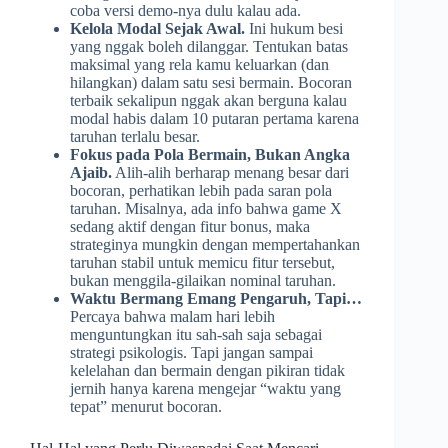
coba versi demo-nya dulu kalau ada.
Kelola Modal Sejak Awal.
Ini hukum besi
yang nggak boleh dilanggar. Tentukan batas
maksimal yang rela kamu keluarkan (dan
hilangkan) dalam satu sesi bermain. Bocoran
terbaik sekalipun nggak akan berguna kalau
modal habis dalam 10 putaran pertama karena
taruhan terlalu besar.
Fokus pada Pola Bermain, Bukan Angka
Ajaib.
Alih-alih berharap menang besar dari
bocoran, perhatikan lebih pada saran pola
taruhan. Misalnya, ada info bahwa game X
sedang aktif dengan fitur bonus, maka
strateginya mungkin dengan mempertahankan
taruhan stabil untuk memicu fitur tersebut,
bukan menggila-gilaikan nominal taruhan.
Waktu Bermang Emang Pengaruh, Tapi…
Percaya bahwa malam hari lebih
menguntungkan itu sah-sah saja sebagai
strategi psikologis. Tapi jangan sampai
kelelahan dan bermain dengan pikiran tidak
jernih hanya karena mengejar “waktu yang
tepat” menurut bocoran.