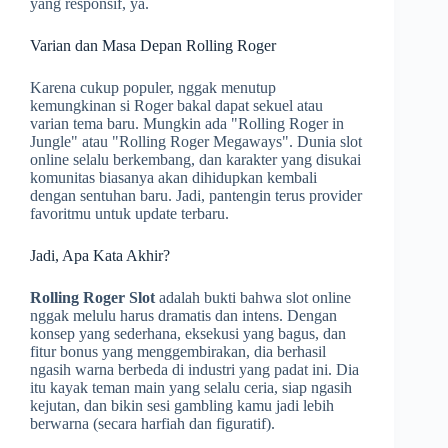
yang responsif, ya.
Varian dan Masa Depan Rolling Roger
Karena cukup populer, nggak menutup
kemungkinan si Roger bakal dapat sekuel atau
varian tema baru. Mungkin ada "Rolling Roger in
Jungle" atau "Rolling Roger Megaways". Dunia slot
online selalu berkembang, dan karakter yang disukai
komunitas biasanya akan dihidupkan kembali
dengan sentuhan baru. Jadi, pantengin terus provider
favoritmu untuk update terbaru.
Jadi, Apa Kata Akhir?
Rolling Roger Slot
adalah bukti bahwa slot online
nggak melulu harus dramatis dan intens. Dengan
konsep yang sederhana, eksekusi yang bagus, dan
fitur bonus yang menggembirakan, dia berhasil
ngasih warna berbeda di industri yang padat ini. Dia
itu kayak teman main yang selalu ceria, siap ngasih
kejutan, dan bikin sesi gambling kamu jadi lebih
berwarna (secara harfiah dan figuratif).