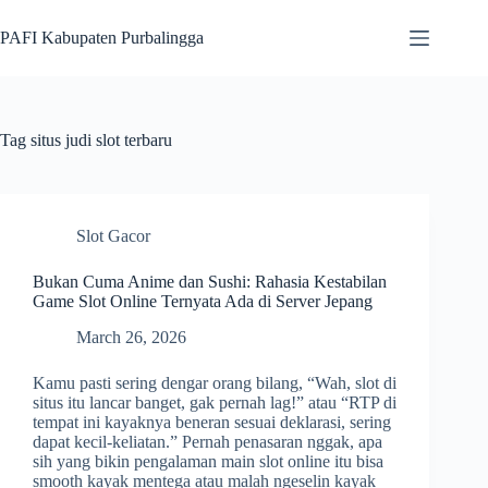
Skip
to
PAFI Kabupaten Purbalingga
content
Tag
situs judi slot terbaru
Slot Gacor
Bukan Cuma Anime dan Sushi: Rahasia Kestabilan
Game Slot Online Ternyata Ada di Server Jepang
March 26, 2026
Kamu pasti sering dengar orang bilang, “Wah, slot di
situs itu lancar banget, gak pernah lag!” atau “RTP di
tempat ini kayaknya beneran sesuai deklarasi, sering
dapat kecil-keliatan.” Pernah penasaran nggak, apa
sih yang bikin pengalaman main slot online itu bisa
smooth kayak mentega atau malah ngeselin kayak