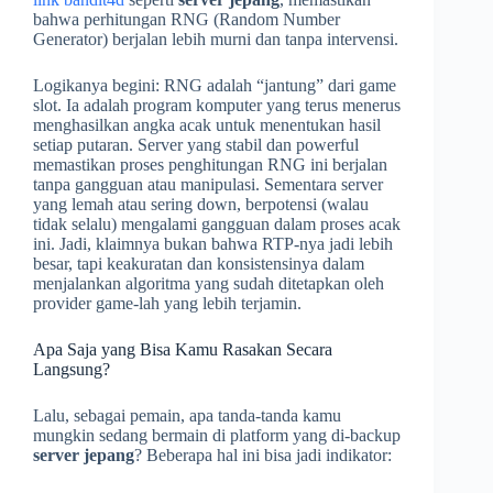
bahwa perhitungan RNG (Random Number
Generator) berjalan lebih murni dan tanpa intervensi.
Logikanya begini: RNG adalah “jantung” dari game
slot. Ia adalah program komputer yang terus menerus
menghasilkan angka acak untuk menentukan hasil
setiap putaran. Server yang stabil dan powerful
memastikan proses penghitungan RNG ini berjalan
tanpa gangguan atau manipulasi. Sementara server
yang lemah atau sering down, berpotensi (walau
tidak selalu) mengalami gangguan dalam proses acak
ini. Jadi, klaimnya bukan bahwa RTP-nya jadi lebih
besar, tapi keakuratan dan konsistensinya dalam
menjalankan algoritma yang sudah ditetapkan oleh
provider game-lah yang lebih terjamin.
Apa Saja yang Bisa Kamu Rasakan Secara
Langsung?
Lalu, sebagai pemain, apa tanda-tanda kamu
mungkin sedang bermain di platform yang di-backup
server jepang
? Beberapa hal ini bisa jadi indikator: