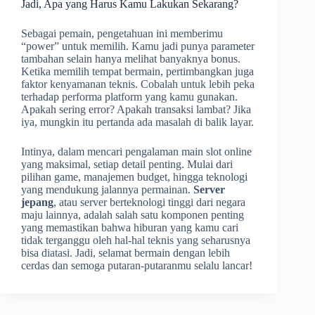
Jadi, Apa yang Harus Kamu Lakukan Sekarang?
Sebagai pemain, pengetahuan ini memberimu
“power” untuk memilih. Kamu jadi punya parameter
tambahan selain hanya melihat banyaknya bonus.
Ketika memilih tempat bermain, pertimbangkan juga
faktor kenyamanan teknis. Cobalah untuk lebih peka
terhadap performa platform yang kamu gunakan.
Apakah sering error? Apakah transaksi lambat? Jika
iya, mungkin itu pertanda ada masalah di balik layar.
Intinya, dalam mencari pengalaman main slot online
yang maksimal, setiap detail penting. Mulai dari
pilihan game, manajemen budget, hingga teknologi
yang mendukung jalannya permainan.
Server
jepang
, atau server berteknologi tinggi dari negara
maju lainnya, adalah salah satu komponen penting
yang memastikan bahwa hiburan yang kamu cari
tidak terganggu oleh hal-hal teknis yang seharusnya
bisa diatasi. Jadi, selamat bermain dengan lebih
cerdas dan semoga putaran-putaranmu selalu lancar!