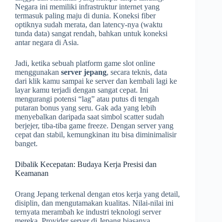
Negara ini memiliki infrastruktur internet yang
termasuk paling maju di dunia. Koneksi fiber
optiknya sudah merata, dan latency-nya (waktu
tunda data) sangat rendah, bahkan untuk koneksi
antar negara di Asia.
Jadi, ketika sebuah platform game slot online
menggunakan
server jepang
, secara teknis, data
dari klik kamu sampai ke server dan kembali lagi ke
layar kamu terjadi dengan sangat cepat. Ini
mengurangi potensi “lag” atau putus di tengah
putaran bonus yang seru. Gak ada yang lebih
menyebalkan daripada saat simbol scatter sudah
berjejer, tiba-tiba game freeze. Dengan server yang
cepat dan stabil, kemungkinan itu bisa diminimalisir
banget.
Dibalik Kecepatan: Budaya Kerja Presisi dan
Keamanan
Orang Jepang terkenal dengan etos kerja yang detail,
disiplin, dan mengutamakan kualitas. Nilai-nilai ini
ternyata merambah ke industri teknologi server
mereka. Provider server di Jepang biasanya