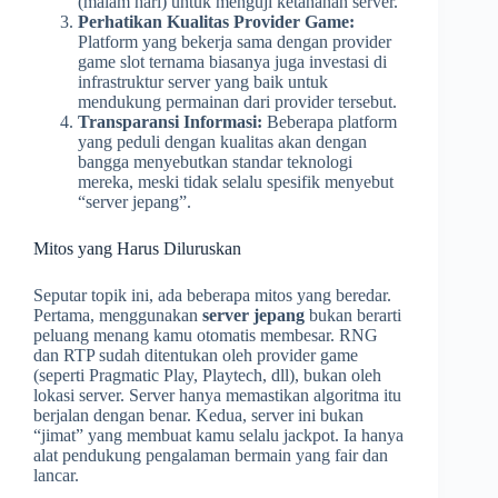
(malam hari) untuk menguji ketahanan server.
Perhatikan Kualitas Provider Game:
Platform yang bekerja sama dengan provider
game slot ternama biasanya juga investasi di
infrastruktur server yang baik untuk
mendukung permainan dari provider tersebut.
Transparansi Informasi:
Beberapa platform
yang peduli dengan kualitas akan dengan
bangga menyebutkan standar teknologi
mereka, meski tidak selalu spesifik menyebut
“server jepang”.
Mitos yang Harus Diluruskan
Seputar topik ini, ada beberapa mitos yang beredar.
Pertama, menggunakan
server jepang
bukan berarti
peluang menang kamu otomatis membesar. RNG
dan RTP sudah ditentukan oleh provider game
(seperti Pragmatic Play, Playtech, dll), bukan oleh
lokasi server. Server hanya memastikan algoritma itu
berjalan dengan benar. Kedua, server ini bukan
“jimat” yang membuat kamu selalu jackpot. Ia hanya
alat pendukung pengalaman bermain yang fair dan
lancar.