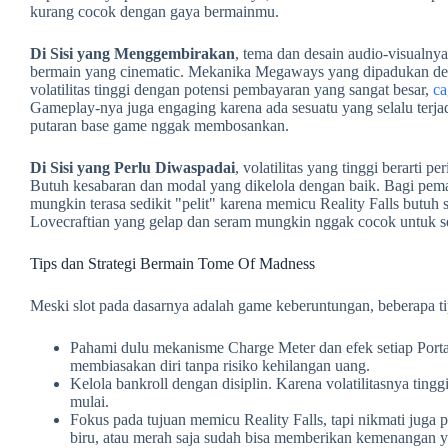
kurang cocok dengan gaya bermainmu.
Di Sisi yang Menggembirakan
, tema dan desain audio-visualny
bermain yang cinematic. Mekanika Megaways yang dipadukan den
volatilitas tinggi dengan potensi pembayaran yang sangat besar,
ca
Gameplay-nya juga engaging karena ada sesuatu yang selalu terjadi
putaran base game nggak membosankan.
Di Sisi yang Perlu Diwaspadai
, volatilitas yang tinggi berarti 
Butuh kesabaran dan modal yang dikelola dengan baik. Bagi pema
mungkin terasa sedikit "pelit" karena memicu Reality Falls butuh s
Lovecraftian yang gelap dan seram mungkin nggak cocok untuk se
Tips dan Strategi Bermain Tome Of Madness
Meski slot pada dasarnya adalah game keberuntungan, beberapa ti
Pahami dulu mekanisme Charge Meter dan efek setiap Porta
membiasakan diri tanpa risiko kehilangan uang.
Kelola bankroll dengan disiplin. Karena volatilitasnya tin
mulai.
Fokus pada tujuan memicu Reality Falls, tapi nikmati juga p
biru, atau merah saja sudah bisa memberikan kemenangan y