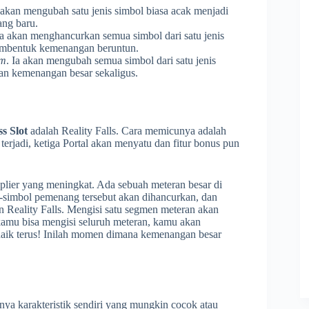
a akan mengubah satu jenis simbol biasa acak menjadi
ang baru.
Ia akan menghancurkan semua simbol dari satu jenis
embentuk kemenangan beruntun.
rm
. Ia akan mengubah semua simbol dari satu jenis
kan kemenangan besar sekaligus.
s Slot
adalah Reality Falls. Cara memicunya adalah
erjadi, ketiga Portal akan menyatu dan fitur bonus pun
iplier yang meningkat. Ada sebuah meteran besar di
-simbol pemenang tersebut akan dihancurkan, dan
n Reality Falls. Mengisi satu segmen meteran akan
a kamu bisa mengisi seluruh meteran, kamu akan
naik terus! Inilah momen dimana kemenangan besar
ya karakteristik sendiri yang mungkin cocok atau