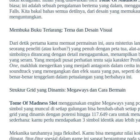
biasa; ini adalah sebuah pengalaman bertema yang dalam, mengg
Falls. Kita bakal bahas semua detilnya, dari desain yang memukau
menguntungkan.
Membuka Buku Terlarang: Tema dan Desain Visual
Dari detik pertama kamu memuat permainan ini, aura misterius lan
seorang peneliti (atau korban?) yang penuh dengan peta tua, alat-
simbolnya dirancang dengan detail mengagumkan, menampilkan ber
yang seram. Yang menjadi pusat perhatian tentu saja karakter Prof
One
, makhluk mengerikan yang menjadi antagonis dalam cerita i
soundtrack yang menegangkan dan efek suara yang pas, seperti des
benar-benar tenggelam dalam petualangan yang berbahaya ini.
Struktur Grid yang Dinamis: Megaways dan Cara Bermain
Tome Of Madness Slot
menggunakan engine Megaways yang popu
simbol yang muncul di setiap gulungan bisa berubah-ubah setiap p
grid yang dinamis dengan potensi hingga 117.649 cara untuk men
sederhana: kamu perlu mendapatkan 3 simbol identik atau lebih yan
Mekanika taruhannya juga fleksibel. Kamu bisa mengatur nilai ko
diingat, fitur-fitur spesial dalam game ini sangat bergantung pada 