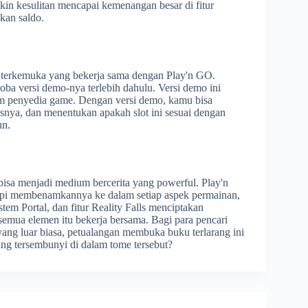
kin kesulitan mencapai kemenangan besar di fitur
kan saldo.
ne terkemuka yang bekerja sama dengan Play'n GO.
ba versi demo-nya terlebih dahulu. Versi demo ini
tform penyedia game. Dengan versi demo, kamu bisa
nya, dan menentukan apakah slot ini sesuai dengan
un.
bisa menjadi medium bercerita yang powerful. Play'n
api membenamkannya ke dalam setiap aspek permainan,
tem Portal, dan fitur Reality Falls menciptakan
emua elemen itu bekerja bersama. Bagi para pencari
 yang luar biasa, petualangan membuka buku terlarang ini
ng tersembunyi di dalam tome tersebut?