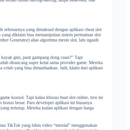
h sebenarnya yang dimaksud dengan aplikasi cheat slot
s yang diklaim bisa memanipulasi sistem permainan slot
er Generator) alias algoritma mesin slot, lalu ngasih
i kayak gini, pasti gampang dong cuan?” Tapi
u udah dirancang super ketat sama provider game. Mereka
celah yang bisa dimanfaatkan. Jadi, klaim dari aplikasi
game konsol. Tapi kalau khusus buat slot online, tren ini
 bonus besar. Para developer aplikasi ini biasanya
yang tertutup. Mereka jualan aplikasi dengan harga
atau TikTok yang bikin video “tutorial” menggunakan