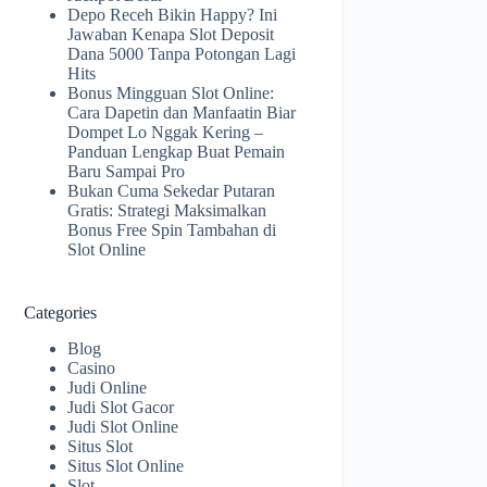
Depo Receh Bikin Happy? Ini
Jawaban Kenapa Slot Deposit
Dana 5000 Tanpa Potongan Lagi
Hits
Bonus Mingguan Slot Online:
Cara Dapetin dan Manfaatin Biar
Dompet Lo Nggak Kering –
Panduan Lengkap Buat Pemain
Baru Sampai Pro
Bukan Cuma Sekedar Putaran
Gratis: Strategi Maksimalkan
Bonus Free Spin Tambahan di
Slot Online
Categories
Blog
Casino
Judi Online
Judi Slot Gacor
Judi Slot Online
Situs Slot
Situs Slot Online
Slot