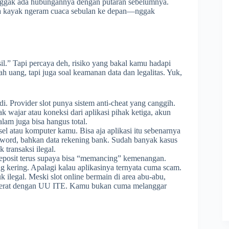
nggak ada hubungannya dengan putaran sebelumnya.
 aja kayak ngeram cuaca sebulan ke depan—nggak
il.” Tapi percaya deh, risiko yang bakal kamu hadapi
h uang, tapi juga soal keamanan data dan legalitas. Yuk,
adi. Provider slot punya sistem anti-cheat yang canggih.
k wajar atau koneksi dari aplikasi pihak ketiga, akun
lam juga bisa hangus total.
sel atau komputer kamu. Bisa aja aplikasi itu sebenarnya
sword, bahkan data rekening bank. Sudah banyak kasus
transaksi ilegal.
deposit terus supaya bisa “memancing” kemenangan.
 kering. Apalagi kalau aplikasinya ternyata cuma scam.
k ilegal. Meski slot online bermain di area abu-abu,
ijerat dengan UU ITE. Kamu bukan cuma melanggar