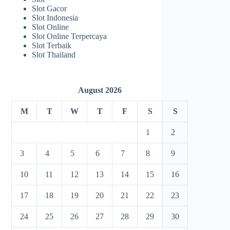
Slot Gacor
Slot Indonesia
Slot Online
Slot Online Terpercaya
Slot Terbaik
Slot Thailand
August 2026
M
T
W
T
F
S
S
1
2
3
4
5
6
7
8
9
10
11
12
13
14
15
16
17
18
19
20
21
22
23
24
25
26
27
28
29
30