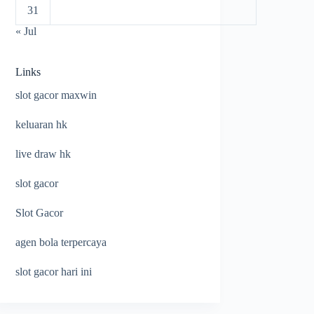
31
« Jul
Links
slot gacor maxwin
keluaran hk
live draw hk
slot gacor
Slot Gacor
agen bola terpercaya
slot gacor hari ini