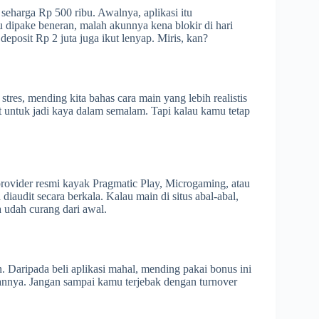
 seharga Rp 500 ribu. Awalnya, aplikasi itu
 dipake beneran, malah akunnya kena blokir di hari
deposit Rp 2 juta juga ikut lenyap. Miris, kan?
tres, mending kita bahas cara main yang lebih realistis
at untuk jadi kaya dalam semalam. Tapi kalau kamu tetap
provider resmi kayak Pragmatic Play, Microgaming, atau
iaudit secara berkala. Kalau main di situs abal-abal,
 udah curang dari awal.
. Daripada beli aplikasi mahal, mending pakai bonus ini
uannya. Jangan sampai kamu terjebak dengan turnover