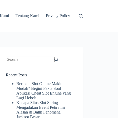
 Kami
Tentang Kami
Privacy Policy
No
results
Recent Posts
Bermain Slot Online Makin
Mudah? Begini Fakta Soal
Aplikasi Cheat Slot Engine yang
Lagi Heboh
Kenapa Situs Slot Sering
Mengadakan Event Petir? Ini
Alasan di Balik Fenomena
Jackpot Besar