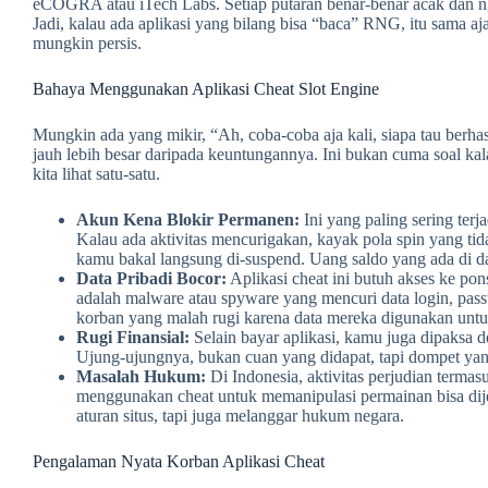
eCOGRA atau iTech Labs. Setiap putaran benar-benar acak dan 
Jadi, kalau ada aplikasi yang bilang bisa “baca” RNG, itu sama
mungkin persis.
Bahaya Menggunakan Aplikasi Cheat Slot Engine
Mungkin ada yang mikir, “Ah, coba-coba aja kali, siapa tau berhas
jauh lebih besar daripada keuntungannya. Ini bukan cuma soal kala
kita lihat satu-satu.
Akun Kena Blokir Permanen:
Ini yang paling sering terj
Kalau ada aktivitas mencurigakan, kayak pola spin yang tida
kamu bakal langsung di-suspend. Uang saldo yang ada di da
Data Pribadi Bocor:
Aplikasi cheat ini butuh akses ke pon
adalah malware atau spyware yang mencuri data login, pas
korban yang malah rugi karena data mereka digunakan untuk 
Rugi Finansial:
Selain bayar aplikasi, kamu juga dipaksa 
Ujung-ujungnya, bukan cuan yang didapat, tapi dompet yang
Masalah Hukum:
Di Indonesia, aktivitas perjudian termasu
menggunakan cheat untuk memanipulasi permainan bisa d
aturan situs, tapi juga melanggar hukum negara.
Pengalaman Nyata Korban Aplikasi Cheat