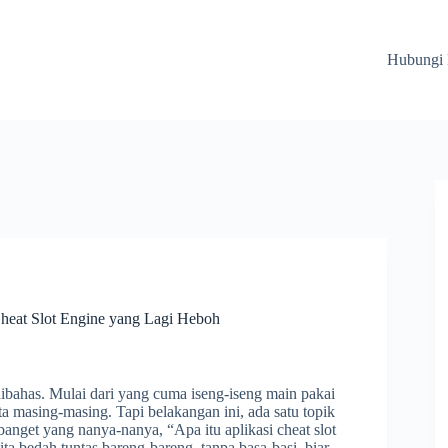
Hubungi
Cheat Slot Engine yang Lagi Heboh
ibahas. Mulai dari yang cuma iseng-iseng main pakai
ta masing-masing. Tapi belakangan ini, ada satu topik
 banget yang nanya-nanya, “Apa itu aplikasi cheat slot
ta bedah tuntas bareng-bareng, tanpa basa-basi, biar