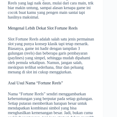
Reels yang lagi naik daun, mulai dari cara main, trik
biar makin untung, sampai alasan kenapa game ini
cocok buat kamu yang pengen main santai tapi
hasilnya maksimal.
Mengenal Lebih Dekat Slot Fortune Reels
Slot Fortune Reels adalah salah satu jenis permainan
slot yang punya konsep klasik tapi tetap menarik.
Biasanya, game ini hadir dengan tampilan 3
gulungan (reels) dan beberapa garis pembayaran
(paylines) yang simpel, sehingga mudah dipahami
oleh pemula sekalipun. Namun, jangan salah,
meskipun terlihat sederhana, fitur dan peluang
menang di slot ini cukup menggiurkan.
Asal Usul Nama “Fortune Reels”
Nama “Fortune Reels” sendiri menggambarkan
keberuntungan yang berputar pada setiap gulungan.
Setiap putaran memberikan harapan besar untuk
mendapatkan kombinasi simbol yang bisa
menghasilkan kemenangan besar. Jadi, bukan cuma