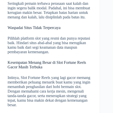
Seringkali pemain terbawa perasaan saat kalah dan
ingin segera balik modal. Padahal, ini bisa membuat
kerugian makin besar. Tetapkan batas harian untuk
menang dan kalah, lalu disiplinlah pada batas itu.
Waspadai Situs Tidak Terpercaya
Pilihlah platform slot yang resmi dan punya reputasi
baik. Hindari situs abal-abal yang bisa merugikan
kamu baik dari segi keamanan data maupun
pembayaran kemenangan.
Kesempatan Menang Besar di Slot Fortune Reels
Gacor Masih Terbuka
Intinya, Slot Fortune Reels yang lagi gacor memang
memberikan peluang menarik buat kamu yang ingin
menambah penghasilan dari hobi bermain slot.
Dengan memahami cara kerja mesin, mengenali
tanda-tanda gacor, serta menerapkan strategi yang
tepat, kamu bisa makin dekat dengan kemenangan
besar.