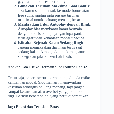
gaya taruhan di sesi berikutnya.
Gunakan Taruhan Maksimal Saat Bonus:
Jika kamu sudah masuk ke mode bonus atau
free spins, jangan ragu pasang taruhan
maksimal untuk peluang menang besar.
Manfaatkan Fitur Autoplay dengan Bijak:
Autoplay bisa membantu kamu bermain
dengan konsisten, tapi jangan lupa pantau
terus agar tidak kehabisan modal tiba-tiba.
Istirahat Sejenak Kalau Sedang Rugi:
Jangan memaksakan diri main terus saat
sedang kalah. Ambil jeda untuk mengatur
strategi dan pikiran kembali fresh.
Apakah Ada Risiko Bermain Slot Fortune Reels?
Tentu saja, seperti semua permainan judi, ada risiko
kehilangan modal. Slot memang menawarkan
keseruan sekaligus peluang menang, tapi jangan
sampai kecanduan atau overbet yang justru bikin
rugi. Berikut beberapa hal yang perlu diperhatikan:
Jaga Emosi dan Tetapkan Batas