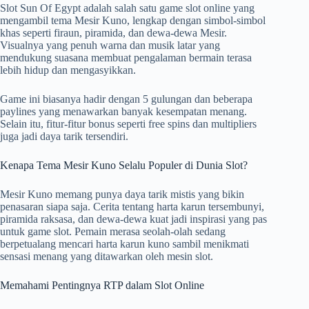
Slot Sun Of Egypt adalah salah satu game slot online yang
mengambil tema Mesir Kuno, lengkap dengan simbol-simbol
khas seperti firaun, piramida, dan dewa-dewa Mesir.
Visualnya yang penuh warna dan musik latar yang
mendukung suasana membuat pengalaman bermain terasa
lebih hidup dan mengasyikkan.
Game ini biasanya hadir dengan 5 gulungan dan beberapa
paylines yang menawarkan banyak kesempatan menang.
Selain itu, fitur-fitur bonus seperti free spins dan multipliers
juga jadi daya tarik tersendiri.
Kenapa Tema Mesir Kuno Selalu Populer di Dunia Slot?
Mesir Kuno memang punya daya tarik mistis yang bikin
penasaran siapa saja. Cerita tentang harta karun tersembunyi,
piramida raksasa, dan dewa-dewa kuat jadi inspirasi yang pas
untuk game slot. Pemain merasa seolah-olah sedang
berpetualang mencari harta karun kuno sambil menikmati
sensasi menang yang ditawarkan oleh mesin slot.
Memahami Pentingnya RTP dalam Slot Online