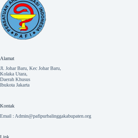
Alamat
Jl. Johar Baru, Kec Johar Baru,
Kolaka Utara,
Daerah Khusus
Ibukota Jakarta
Kontak
Email :
Admin@pafipurbalinggakabupaten.org
Link