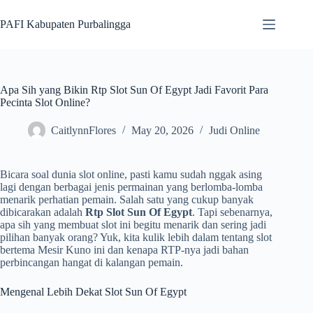
Skip
to
PAFI Kabupaten Purbalingga
content
Apa Sih yang Bikin Rtp Slot Sun Of Egypt Jadi Favorit Para
Pecinta Slot Online?
CaitlynnFlores
May 20, 2026
Judi Online
Bicara soal dunia slot online, pasti kamu sudah nggak asing
lagi dengan berbagai jenis permainan yang berlomba-lomba
menarik perhatian pemain. Salah satu yang cukup banyak
dibicarakan adalah
Rtp Slot Sun Of Egypt
. Tapi sebenarnya,
apa sih yang membuat slot ini begitu menarik dan sering jadi
pilihan banyak orang? Yuk, kita kulik lebih dalam tentang slot
bertema Mesir Kuno ini dan kenapa RTP-nya jadi bahan
perbincangan hangat di kalangan pemain.
Mengenal Lebih Dekat Slot Sun Of Egypt