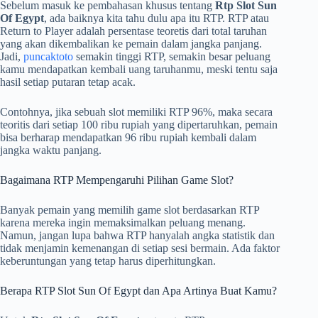
Sebelum masuk ke pembahasan khusus tentang
Rtp Slot Sun
Of Egypt
, ada baiknya kita tahu dulu apa itu RTP. RTP atau
Return to Player adalah persentase teoretis dari total taruhan
yang akan dikembalikan ke pemain dalam jangka panjang.
Jadi,
puncaktoto
semakin tinggi RTP, semakin besar peluang
kamu mendapatkan kembali uang taruhanmu, meski tentu saja
hasil setiap putaran tetap acak.
Contohnya, jika sebuah slot memiliki RTP 96%, maka secara
teoritis dari setiap 100 ribu rupiah yang dipertaruhkan, pemain
bisa berharap mendapatkan 96 ribu rupiah kembali dalam
jangka waktu panjang.
Bagaimana RTP Mempengaruhi Pilihan Game Slot?
Banyak pemain yang memilih game slot berdasarkan RTP
karena mereka ingin memaksimalkan peluang menang.
Namun, jangan lupa bahwa RTP hanyalah angka statistik dan
tidak menjamin kemenangan di setiap sesi bermain. Ada faktor
keberuntungan yang tetap harus diperhitungkan.
Berapa RTP Slot Sun Of Egypt dan Apa Artinya Buat Kamu?