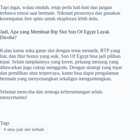
Tapi ingat, walau mudah, tetap perlu hati-hati dan jangan
terbawa emosi saat bermain. Nikmati prosesnya dan gunakan
kesempatan free spins untuk eksplorasi lebih dulu.
Jadi, Apa yang Membuat Rtp Slot Sun Of Egypt Layak
Dicoba?
Kalau kamu suka game slot dengan tema menarik, RTP yang
fair, dan fitur bonus yang asik, Sun Of Egypt bisa jadi pilihan
tepat. Selain tampilannya yang keren, peluang menang yang
ditawarkan juga cukup menggoda. Dengan strategi yang tepat
dan pemilihan situs terpercaya, kamu bisa dapat pengalaman
bermain yang menyenangkan sekaligus menguntungkan.
Selamat mencoba dan semoga keberuntungan selalu
menyertaimu!
Tags
#
situs judi slot terbaik