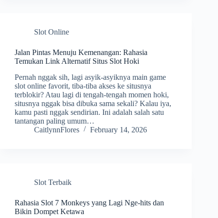
Slot Online
Jalan Pintas Menuju Kemenangan: Rahasia
Temukan Link Alternatif Situs Slot Hoki
Pernah nggak sih, lagi asyik-asyiknya main game
slot online favorit, tiba-tiba akses ke situsnya
terblokir? Atau lagi di tengah-tengah momen hoki,
situsnya nggak bisa dibuka sama sekali? Kalau iya,
kamu pasti nggak sendirian. Ini adalah salah satu
tantangan paling umum…
CaitlynnFlores
February 14, 2026
Slot Terbaik
Rahasia Slot 7 Monkeys yang Lagi Nge-hits dan
Bikin Dompet Ketawa