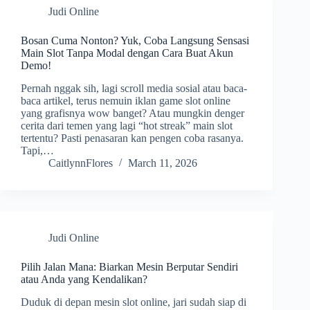
Judi Online
Bosan Cuma Nonton? Yuk, Coba Langsung Sensasi
Main Slot Tanpa Modal dengan Cara Buat Akun
Demo!
Pernah nggak sih, lagi scroll media sosial atau baca-
baca artikel, terus nemuin iklan game slot online
yang grafisnya wow banget? Atau mungkin denger
cerita dari temen yang lagi “hot streak” main slot
tertentu? Pasti penasaran kan pengen coba rasanya.
Tapi,…
CaitlynnFlores
March 11, 2026
Judi Online
Pilih Jalan Mana: Biarkan Mesin Berputar Sendiri
atau Anda yang Kendalikan?
Duduk di depan mesin slot online, jari sudah siap di