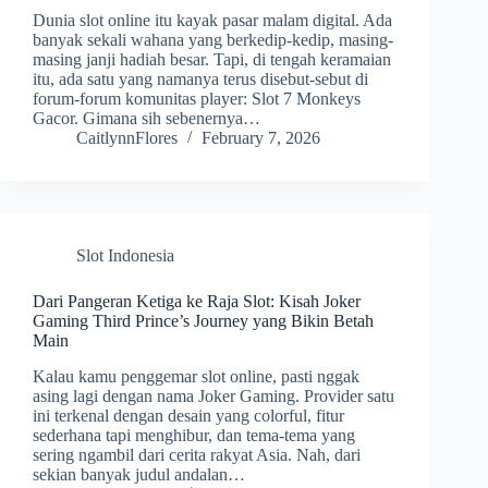
Dunia slot online itu kayak pasar malam digital. Ada
banyak sekali wahana yang berkedip-kedip, masing-
masing janji hadiah besar. Tapi, di tengah keramaian
itu, ada satu yang namanya terus disebut-sebut di
forum-forum komunitas player: Slot 7 Monkeys
Gacor. Gimana sih sebenernya…
CaitlynnFlores
February 7, 2026
Slot Indonesia
Dari Pangeran Ketiga ke Raja Slot: Kisah Joker
Gaming Third Prince’s Journey yang Bikin Betah
Main
Kalau kamu penggemar slot online, pasti nggak
asing lagi dengan nama Joker Gaming. Provider satu
ini terkenal dengan desain yang colorful, fitur
sederhana tapi menghibur, dan tema-tema yang
sering ngambil dari cerita rakyat Asia. Nah, dari
sekian banyak judul andalan…