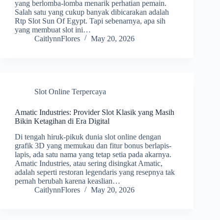
yang berlomba-lomba menarik perhatian pemain.
Salah satu yang cukup banyak dibicarakan adalah
Rtp Slot Sun Of Egypt. Tapi sebenarnya, apa sih
yang membuat slot ini…
CaitlynnFlores
May 20, 2026
Slot Online Terpercaya
Amatic Industries: Provider Slot Klasik yang Masih
Bikin Ketagihan di Era Digital
Di tengah hiruk-pikuk dunia slot online dengan
grafik 3D yang memukau dan fitur bonus berlapis-
lapis, ada satu nama yang tetap setia pada akarnya.
Amatic Industries, atau sering disingkat Amatic,
adalah seperti restoran legendaris yang resepnya tak
pernah berubah karena keaslian…
CaitlynnFlores
May 20, 2026