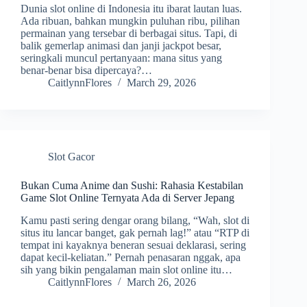
Dunia slot online di Indonesia itu ibarat lautan luas.
Ada ribuan, bahkan mungkin puluhan ribu, pilihan
permainan yang tersebar di berbagai situs. Tapi, di
balik gemerlap animasi dan janji jackpot besar,
seringkali muncul pertanyaan: mana situs yang
benar-benar bisa dipercaya?…
CaitlynnFlores
March 29, 2026
Slot Gacor
Bukan Cuma Anime dan Sushi: Rahasia Kestabilan
Game Slot Online Ternyata Ada di Server Jepang
Kamu pasti sering dengar orang bilang, “Wah, slot di
situs itu lancar banget, gak pernah lag!” atau “RTP di
tempat ini kayaknya beneran sesuai deklarasi, sering
dapat kecil-keliatan.” Pernah penasaran nggak, apa
sih yang bikin pengalaman main slot online itu…
CaitlynnFlores
March 26, 2026