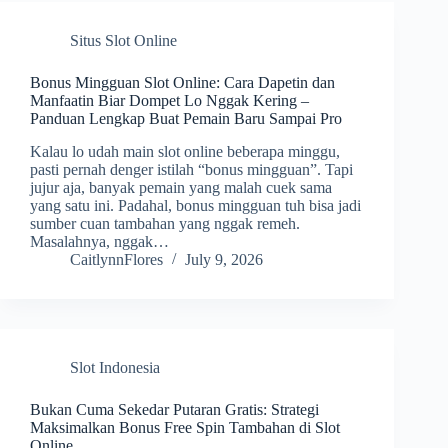
Situs Slot Online
Bonus Mingguan Slot Online: Cara Dapetin dan
Manfaatin Biar Dompet Lo Nggak Kering –
Panduan Lengkap Buat Pemain Baru Sampai Pro
Kalau lo udah main slot online beberapa minggu,
pasti pernah denger istilah “bonus mingguan”. Tapi
jujur aja, banyak pemain yang malah cuek sama
yang satu ini. Padahal, bonus mingguan tuh bisa jadi
sumber cuan tambahan yang nggak remeh.
Masalahnya, nggak…
CaitlynnFlores
July 9, 2026
Slot Indonesia
Bukan Cuma Sekedar Putaran Gratis: Strategi
Maksimalkan Bonus Free Spin Tambahan di Slot
Online