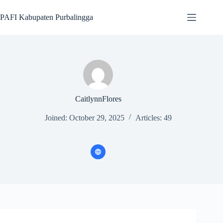
Skip
to
PAFI Kabupaten Purbalingga
content
CaitlynnFlores
Joined: October 29, 2025
Articles: 49