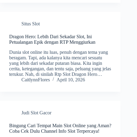
Situs Slot
Dragon Hero: Lebih Dari Sekadar Slot, Ini
Petualangan Epik dengan RTP Menggiurkan
Dunia slot online itu luas, penuh dengan tema yang
beragam. Tapi, ada kalanya kita mencari sesuatu
yang lebih dari sekadar putaran biasa. Kita ingin
cerita, ketegangan, dan tentu saja, peluang yang jelas
terukur. Nah, di sinilah Rtp Slot Dragon Hero…
CaitlynnFlores
April 10, 2026
Judi Slot Gacor
Bingung Cari Tempat Main Slot Online yang Aman?
Coba Cek Dulu Channel Info Slot Terpercaya!