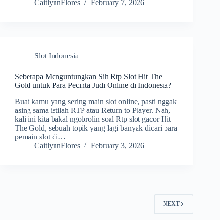
CaitlynnFlores
February 7, 2026
Slot Indonesia
Seberapa Menguntungkan Sih Rtp Slot Hit The
Gold untuk Para Pecinta Judi Online di Indonesia?
Buat kamu yang sering main slot online, pasti nggak
asing sama istilah RTP atau Return to Player. Nah,
kali ini kita bakal ngobrolin soal Rtp slot gacor Hit
The Gold, sebuah topik yang lagi banyak dicari para
pemain slot di…
CaitlynnFlores
February 3, 2026
NEXT