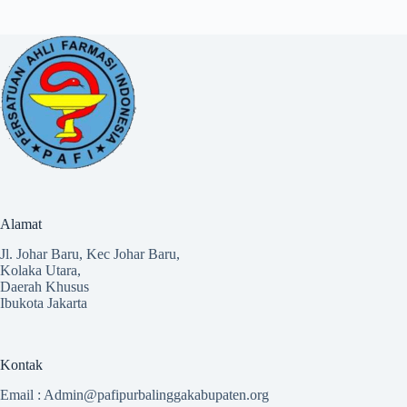
Alamat
Jl. Johar Baru, Kec Johar Baru,
Kolaka Utara,
Daerah Khusus
Ibukota Jakarta
Kontak
Email :
Admin@pafipurbalinggakabupaten.org