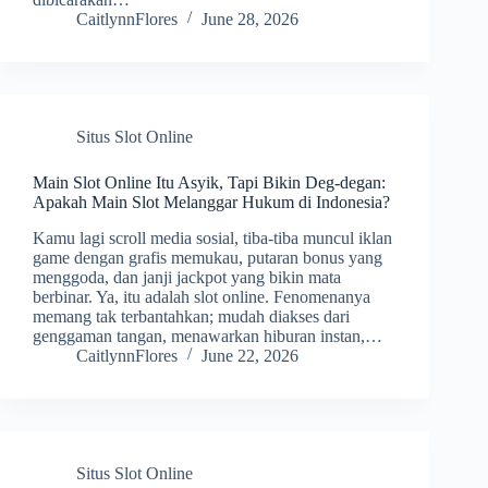
CaitlynnFlores
June 28, 2026
Situs Slot Online
Main Slot Online Itu Asyik, Tapi Bikin Deg-degan:
Apakah Main Slot Melanggar Hukum di Indonesia?
Kamu lagi scroll media sosial, tiba-tiba muncul iklan
game dengan grafis memukau, putaran bonus yang
menggoda, dan janji jackpot yang bikin mata
berbinar. Ya, itu adalah slot online. Fenomenanya
memang tak terbantahkan; mudah diakses dari
genggaman tangan, menawarkan hiburan instan,…
CaitlynnFlores
June 22, 2026
Situs Slot Online