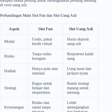
menjadi modal penting untuk meningkatkan peluang menang
di versi uang asli.
Perbandingan Main Slot Fun dan Slot Uang Asli
Aspek
Slot Fun
Slot Uang Asli
Gratis, pakai
Harus deposit
Modal
kredit virtual
uang asli
Tanpa risiko
Berpotensi kalah
Risiko
kerugian
uang
Hanya poin atau
Uang tunai dan
Hadiah
simulasi
jackpot nyata
Bagus untuk
Butuh strategi
Strategi
belajar dan
matang untuk
eksperimen
menang
Relaks dan
Lebih
Kesenangan
santai tanpa
menegangkan
tekanan
dan berkesan