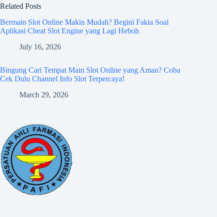
Related Posts
Bermain Slot Online Makin Mudah? Begini Fakta Soal
Aplikasi Cheat Slot Engine yang Lagi Heboh
July 16, 2026
Bingung Cari Tempat Main Slot Online yang Aman? Coba
Cek Dulu Channel Info Slot Terpercaya!
March 29, 2026