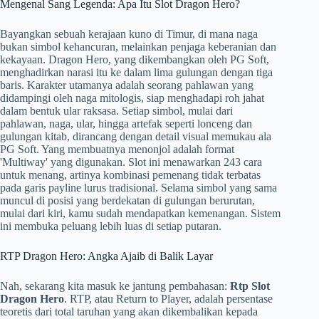
Mengenal Sang Legenda: Apa Itu Slot Dragon Hero?
Bayangkan sebuah kerajaan kuno di Timur, di mana naga
bukan simbol kehancuran, melainkan penjaga keberanian dan
kekayaan. Dragon Hero, yang dikembangkan oleh PG Soft,
menghadirkan narasi itu ke dalam lima gulungan dengan tiga
baris. Karakter utamanya adalah seorang pahlawan yang
didampingi oleh naga mitologis, siap menghadapi roh jahat
dalam bentuk ular raksasa. Setiap simbol, mulai dari
pahlawan, naga, ular, hingga artefak seperti lonceng dan
gulungan kitab, dirancang dengan detail visual memukau ala
PG Soft. Yang membuatnya menonjol adalah format
'Multiway' yang digunakan. Slot ini menawarkan 243 cara
untuk menang, artinya kombinasi pemenang tidak terbatas
pada garis payline lurus tradisional. Selama simbol yang sama
muncul di posisi yang berdekatan di gulungan berurutan,
mulai dari kiri, kamu sudah mendapatkan kemenangan. Sistem
ini membuka peluang lebih luas di setiap putaran.
RTP Dragon Hero: Angka Ajaib di Balik Layar
Nah, sekarang kita masuk ke jantung pembahasan:
Rtp Slot
Dragon Hero
. RTP, atau Return to Player, adalah persentase
teoretis dari total taruhan yang akan dikembalikan kepada