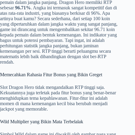
pemain dalam jangka panjang. Dragon Hero memiliki RTP
sebesar
96.71%
. Angka ini termasuk sangat kompetitif dan di
atas rata-rata industri, yang biasanya berkisar di 96%. Apa
artinya buat kamu? Secara sederhana, dari setiap 100 koin
yang dipertaruhkan dalam jangka waktu yang sangat panjang,
game ini dirancang untuk mengembalikan sekitar 96.71 koin
kepada pemain dalam bentuk kemenangan. Ini indikator yang
bagus untuk potensi pembayaran. Tapi ingat, ini adalah
perhitungan statistik jangka panjang, bukan jaminan
kemenangan per sesi. RTP tinggi berarti peluangmu secara
matematis lebih baik dibandingkan dengan slot ber-RTP
rendah.
Memecahkan Rahasia Fitur Bonus yang Bikin Greget
Slot Dragon Hero tidak mengandalkan RTP tinggi saja.
Kekuatannya juga terletak pada fitur bonus yang benar-benar
menghidupkan tema kepahlawanan. Fitur-fitur ini adalah
momen di mana kemenangan kecil bisa berubah menjadi
jackpot yang memorable.
Wild Multiplier yang Bikin Mata Terbelalak
Simbol Wild dalam game ini diwakili oleh gambar naga yang