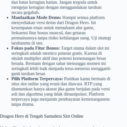
dan batas kerugian harian. Jangan tergoda untuk
mengejar kerugian dengan menggandakan taruhan
secara gegabah.
Manfaatkan Mode Demo:
Hampir semua platform
menyediakan versi demo dari Dragon Hero. Ini
kesempatan emas untuk memahami alur game,
frekuensi fitur bonus muncul, dan getaran
permainannya tanpa risiko kehilangan uang. Uji strategi
taruhanmu di sini.
Fokus pada Fitur Bonus:
Target utama dalam slot ini
seringkali adalah memicu putaran gratis. Karena di
situlah multiplier aktif dan potensi kemenangan besar
berada. Bermain dengan sabar menunggu momen ini
seringkali lebih baik daripada terus-menerus mengganti-
ganti taruhan besar.
Pilih Platform Terpercaya:
Pastikan kamu bermain di
situs slot online yang resmi dan diawasi. RTP yang
diumumkan hanya akurat jika game berjalan pada versi
asli dan algoritma yang tidak dimanipulasi. Platform
terpercaya juga menjamin pembayaran kemenanganmu
tanpa drama.
Dragon Hero di Tengah Samudera Slot Online