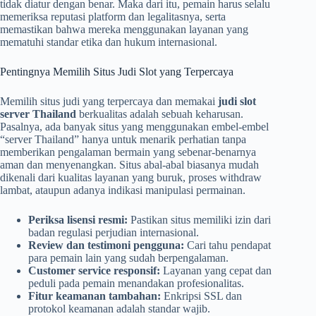
tidak diatur dengan benar. Maka dari itu, pemain harus selalu
memeriksa reputasi platform dan legalitasnya, serta
memastikan bahwa mereka menggunakan layanan yang
mematuhi standar etika dan hukum internasional.
Pentingnya Memilih Situs Judi Slot yang Terpercaya
Memilih situs judi yang terpercaya dan memakai
judi slot
server Thailand
berkualitas adalah sebuah keharusan.
Pasalnya, ada banyak situs yang menggunakan embel-embel
“server Thailand” hanya untuk menarik perhatian tanpa
memberikan pengalaman bermain yang sebenar-benarnya
aman dan menyenangkan. Situs abal-abal biasanya mudah
dikenali dari kualitas layanan yang buruk, proses withdraw
lambat, ataupun adanya indikasi manipulasi permainan.
Periksa lisensi resmi:
Pastikan situs memiliki izin dari
badan regulasi perjudian internasional.
Review dan testimoni pengguna:
Cari tahu pendapat
para pemain lain yang sudah berpengalaman.
Customer service responsif:
Layanan yang cepat dan
peduli pada pemain menandakan profesionalitas.
Fitur keamanan tambahan:
Enkripsi SSL dan
protokol keamanan adalah standar wajib.