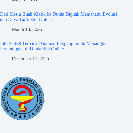
Dari Mesin Buah Klasik ke Dunia Digital: Memahami Evolusi
dan Daya Tarik Slot Online
March 18, 2026
Info Slot88 Terbaru: Panduan Lengkap untuk Menangkan
Peruntungan di Dunia Slot Online
December 17, 2025