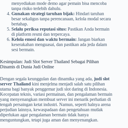
menyediakan mode demo agar pemain bisa mencoba
tanpa risiko terlebih dahulu.
Gunakan strategi taruhan bijak:
Hindari taruhan
besar sekaligus tanpa perencanaan, kelola modal secara
bertahap.
Selalu periksa reputasi situs:
Pastikan Anda bermain
di platform resmi dan terpercaya.
Kelola emosi dan waktu bermain:
Jangan biarkan
keserakahan menguasai, dan pastikan ada jeda dalam
sesi bermain.
Kesimpulan: Judi Slot Server Thailand Sebagai Pilihan
Dinamis di Dunia Judi Online
Dengan segala keunggulan dan dinamika yang ada,
judi slot
server Thailand
kini menjelma menjadi salah satu pilihan
utama bagi banyak penggemar judi slot daring di Indonesia.
Kecepatan teknis, variasi permainan, dan pengalaman bermain
yang menyenangkan membuat server ini menarik perhatian di
tengah persaingan ketat industri. Namun, seperti halnya arena
perjudian lainnya, kewaspadaan dan pengetahuan mutlak
diperlukan agar pengalaman bermain tidak hanya
menguntungkan, tetapi juga aman dan menyenangkan.