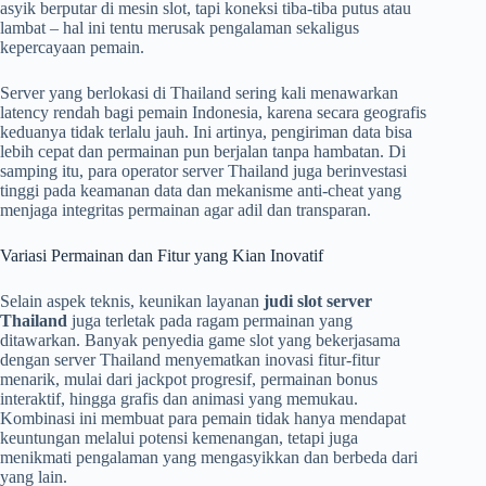
asyik berputar di mesin slot, tapi koneksi tiba-tiba putus atau
lambat – hal ini tentu merusak pengalaman sekaligus
kepercayaan pemain.
Server yang berlokasi di Thailand sering kali menawarkan
latency rendah bagi pemain Indonesia, karena secara geografis
keduanya tidak terlalu jauh. Ini artinya, pengiriman data bisa
lebih cepat dan permainan pun berjalan tanpa hambatan. Di
samping itu, para operator server Thailand juga berinvestasi
tinggi pada keamanan data dan mekanisme anti-cheat yang
menjaga integritas permainan agar adil dan transparan.
Variasi Permainan dan Fitur yang Kian Inovatif
Selain aspek teknis, keunikan layanan
judi slot server
Thailand
juga terletak pada ragam permainan yang
ditawarkan. Banyak penyedia game slot yang bekerjasama
dengan server Thailand menyematkan inovasi fitur-fitur
menarik, mulai dari jackpot progresif, permainan bonus
interaktif, hingga grafis dan animasi yang memukau.
Kombinasi ini membuat para pemain tidak hanya mendapat
keuntungan melalui potensi kemenangan, tetapi juga
menikmati pengalaman yang mengasyikkan dan berbeda dari
yang lain.