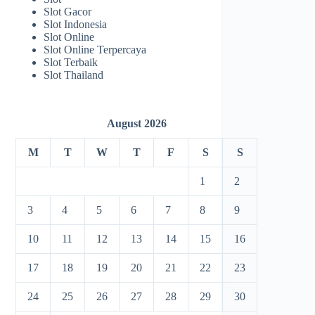
Slot Gacor
Slot Indonesia
Slot Online
Slot Online Terpercaya
Slot Terbaik
Slot Thailand
August 2026
M
T
W
T
F
S
S
1
2
3
4
5
6
7
8
9
10
11
12
13
14
15
16
17
18
19
20
21
22
23
24
25
26
27
28
29
30