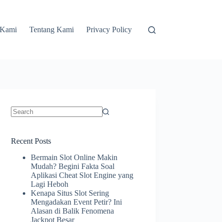
 Kami
Tentang Kami
Privacy Policy
No
results
Recent Posts
Bermain Slot Online Makin
Mudah? Begini Fakta Soal
Aplikasi Cheat Slot Engine yang
Lagi Heboh
Kenapa Situs Slot Sering
Mengadakan Event Petir? Ini
Alasan di Balik Fenomena
Jackpot Besar