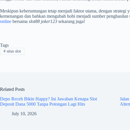
Meskipun keberuntungan tetap menjadi faktor utama, dengan strategi 
kemenangan dan bahkan mengubah hobi menjadi sumber penghasilan 
online
bersama
slot88 joker123
sekarang juga!
Tags
#
situs slot
Related Posts
Depo Receh Bikin Happy? Ini Jawaban Kenapa Slot
Jala
Deposit Dana 5000 Tanpa Potongan Lagi Hits
Alter
July 10, 2026