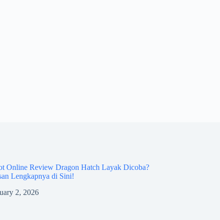
ot Online Review Dragon Hatch Layak Dicoba?
an Lengkapnya di Sini!
uary 2, 2026