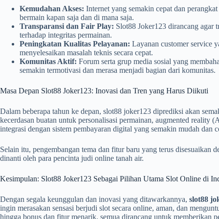
Kemudahan Akses:
Internet yang semakin cepat dan perangka
bermain kapan saja dan di mana saja.
Transparansi dan Fair Play:
Slot88 Joker123 dirancang agar 
terhadap integritas permainan.
Peningkatan Kualitas Pelayanan:
Layanan customer service y
menyelesaikan masalah teknis secara cepat.
Komunitas Aktif:
Forum serta grup media sosial yang membaha
semakin termotivasi dan merasa menjadi bagian dari komunitas.
Masa Depan Slot88 Joker123: Inovasi dan Tren yang Harus Diikuti
Dalam beberapa tahun ke depan, slot88 joker123 diprediksi akan sema
kecerdasan buatan untuk personalisasi permainan, augmented reality 
integrasi dengan sistem pembayaran digital yang semakin mudah dan c
Selain itu, pengembangan tema dan fitur baru yang terus disesuaikan d
dinanti oleh para pencinta judi online tanah air.
Kesimpulan: Slot88 Joker123 Sebagai Pilihan Utama Slot Online di In
Dengan segala keunggulan dan inovasi yang ditawarkannya,
slot88 j
ingin merasakan sensasi berjudi slot secara online, aman, dan mengu
hingga bonus dan fitur menarik, semua dirancang untuk memberikan p