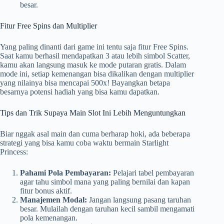
besar.
Fitur Free Spins dan Multiplier
Yang paling dinanti dari game ini tentu saja fitur Free Spins.
Saat kamu berhasil mendapatkan 3 atau lebih simbol Scatter,
kamu akan langsung masuk ke mode putaran gratis. Dalam
mode ini, setiap kemenangan bisa dikalikan dengan multiplier
yang nilainya bisa mencapai 500x! Bayangkan betapa
besarnya potensi hadiah yang bisa kamu dapatkan.
Tips dan Trik Supaya Main Slot Ini Lebih Menguntungkan
Biar nggak asal main dan cuma berharap hoki, ada beberapa
strategi yang bisa kamu coba waktu bermain Starlight
Princess:
Pahami Pola Pembayaran:
Pelajari tabel pembayaran
agar tahu simbol mana yang paling bernilai dan kapan
fitur bonus aktif.
Manajemen Modal:
Jangan langsung pasang taruhan
besar. Mulailah dengan taruhan kecil sambil mengamati
pola kemenangan.