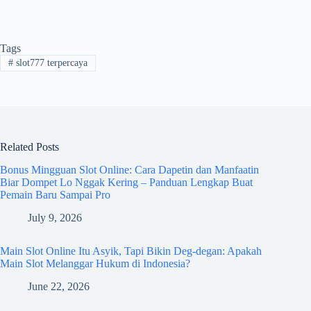
Tags
#
slot777 terpercaya
Related Posts
Bonus Mingguan Slot Online: Cara Dapetin dan Manfaatin
Biar Dompet Lo Nggak Kering – Panduan Lengkap Buat
Pemain Baru Sampai Pro
July 9, 2026
Main Slot Online Itu Asyik, Tapi Bikin Deg-degan: Apakah
Main Slot Melanggar Hukum di Indonesia?
June 22, 2026