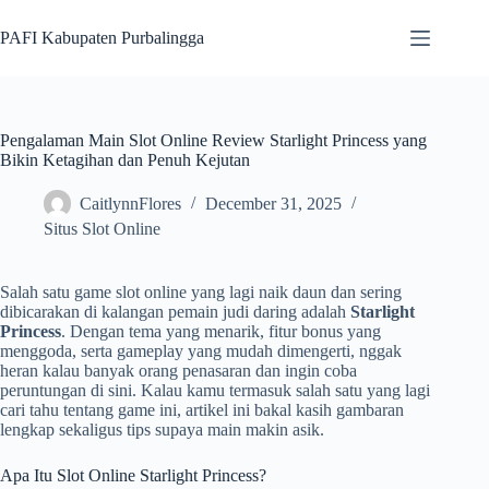
Skip
to
PAFI Kabupaten Purbalingga
content
Pengalaman Main Slot Online Review Starlight Princess yang
Bikin Ketagihan dan Penuh Kejutan
CaitlynnFlores
December 31, 2025
Situs Slot Online
Salah satu game slot online yang lagi naik daun dan sering
dibicarakan di kalangan pemain judi daring adalah
Starlight
Princess
. Dengan tema yang menarik, fitur bonus yang
menggoda, serta gameplay yang mudah dimengerti, nggak
heran kalau banyak orang penasaran dan ingin coba
peruntungan di sini. Kalau kamu termasuk salah satu yang lagi
cari tahu tentang game ini, artikel ini bakal kasih gambaran
lengkap sekaligus tips supaya main makin asik.
Apa Itu Slot Online Starlight Princess?