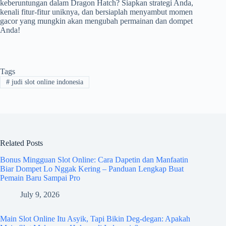
keberuntungan dalam Dragon Hatch? Siapkan strategi Anda,
kenali fitur-fitur uniknya, dan bersiaplah menyambut momen
gacor yang mungkin akan mengubah permainan dan dompet
Anda!
Tags
#
judi slot online indonesia
Related Posts
Bonus Mingguan Slot Online: Cara Dapetin dan Manfaatin
Biar Dompet Lo Nggak Kering – Panduan Lengkap Buat
Pemain Baru Sampai Pro
July 9, 2026
Main Slot Online Itu Asyik, Tapi Bikin Deg-degan: Apakah