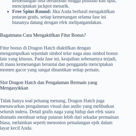
kemenangan bisa bertambah hingga puluhan kali lipat,
menciptakan jackpot menarik.
Free Spins Round:
Jika Anda berhasil mengaktifkan
putaran gratis, setiap kemenangan selama fase ini
biasanya datang dengan efek melipatgandakan.
Bagaimana Cara Mengaktifkan Fitur Bonus?
Fitur bonus di Dragon Hatch diaktifkan dengan
mengumpulkan sejumlah simbol telur naga atau simbol bonus
lain yang khusus. Pada fase ini, keajaiban sebenarnya terjadi,
di mana kemenangan berantai dan pengganda menciptakan
momen gacor yang sangat dinantikan setiap pemain.
Slot Dragon Hatch dan Pengalaman Bermain yang
Mengasyikkan
Tidak hanya soal peluang menang, Dragon Hatch juga
menawarkan pengalaman visual dan audio yang melibatkan
seluruh indera. Detail grafis naga yang hidup dan efek suara
dramatis membuat setiap putaran lebih dari sekadar permainan
biasa, melainkan seperti menonton petualangan epik dalam
layar kecil Anda.